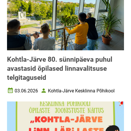
Kohtla-Järve 80. sünnipäeva puhul
avastasid õpilased linnavalitsuse
telgitaguseid
03.06.2026
Kohtla-Järve Kesklinna Põhikool
Loomise kuupäev
Autor