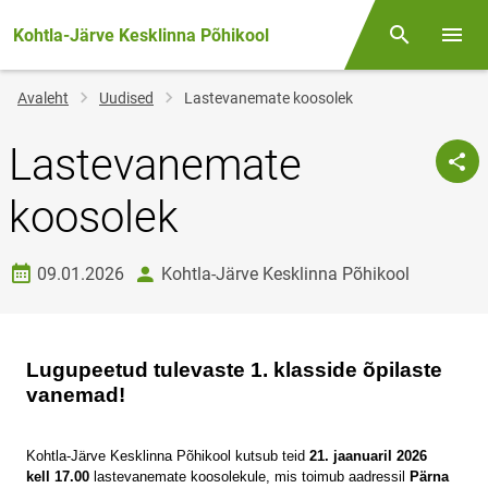
Kohtla-Järve Kesklinna Põhikool
Otsing
Menüü
Jälglink
Avaleht
Uudised
Lastevanemate koosolek
Lastevanemate
koosolek
Loomise kuupäev
autor
09.01.2026
Kohtla-Järve Kesklinna Põhikool
Lugupeetud tulevaste 1. klasside õpilaste
vanemad!
Kohtla-Järve Kesklinna Põhikool kutsub teid
21. jaanuaril 2026
kell 17.00
lastevanemate koosolekule, mis toimub aadressil
Pärna