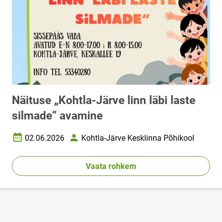
Näituse „Kohtla-Järve linn läbi laste
silmade“ avamine
02.06.2026
Kohtla-Järve Kesklinna Põhikool
Loomise kuupäev
Autor
Vaata rohkem