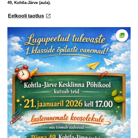
49, Kohtla-Järve (aula).
link opens on new page
Eelkooli taotlus
Ava fot