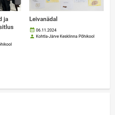
d ja
Leivanädal
sitlus
06.11.2024
Loomise kuupäev
Kohtla-Järve Kesklinna Põhikool
Autor
õhikool