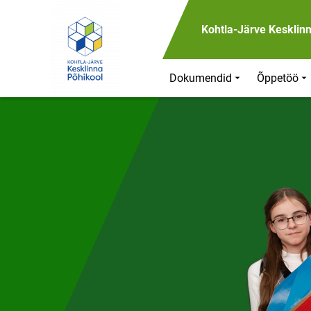
Front page
Kohtla-Järve Kesklin
Dokumendid
Õppetöö