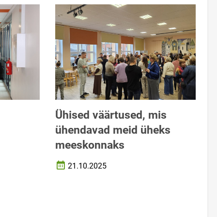
Ühised väärtused, mis
ühendavad meid üheks
meeskonnaks
21.10.2025
Loomise kuupäev