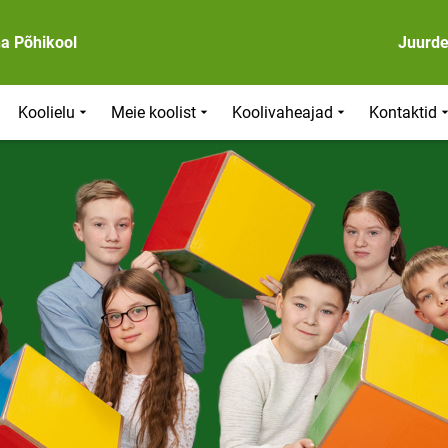
na Põhikool
Juurd
Koolielu
Meie koolist
Koolivaheajad
Kontaktid