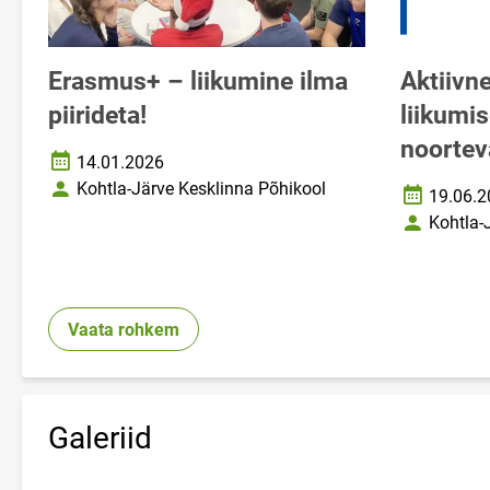
Erasmus+ – liikumine ilma
Aktiivne
piirideta!
liikumi
noortev
14.01.2026
Loomise kuupäev
Kohtla-Järve Kesklinna Põhikool
19.06.2
Autor
Loomise k
Kohtla-
Autor
Vaata rohkem
Galeriid