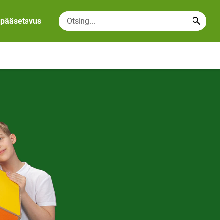
epääsetavus