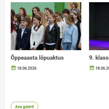
Õppeaasta lõpuaktus
9. klas
18.06.2026
18.06.2
Loomise kuupäev
Loomise k
Ava galerii