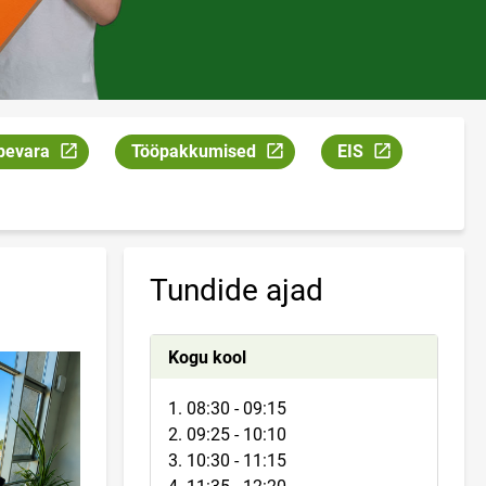
pevara
Tööpakkumised
EIS
k avaneb uuel leheküljel
Link avaneb uuel leheküljel
Link avaneb uuel l
Tundide ajad
Kogu kool
1. 08:30 - 09:15
2. 09:25 - 10:10
3. 10:30 - 11:15