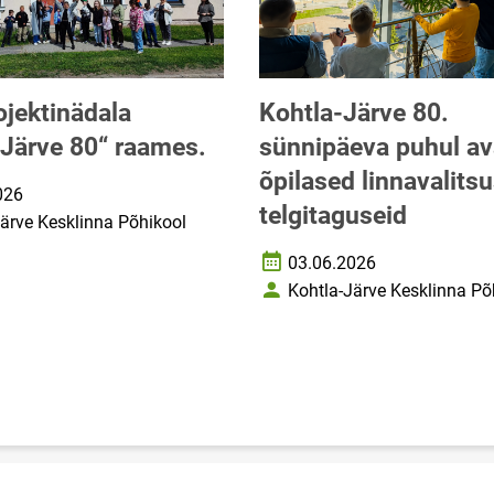
ojektinädala
Kohtla-Järve 80.
-Järve 80“ raames.
sünnipäeva puhul av
õpilased linnavalits
026
upäev
telgitaguseid
Järve Kesklinna Põhikool
03.06.2026
Loomise kuupäev
Kohtla-Järve Kesklinna Põ
Autor