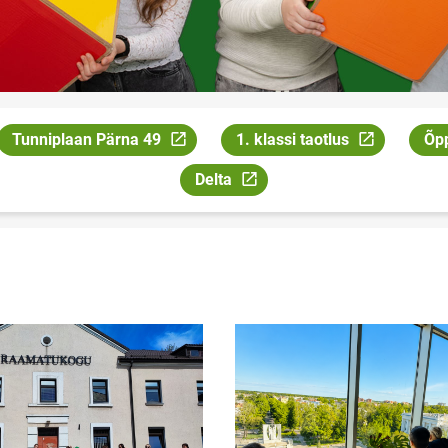
Tunniplaan Pärna 49
1. klassi taotlus
Õp
Link avaneb uuel leheküljel
Link avaneb uuel leheküljel
Lin
Delta
Link avaneb uuel leheküljel