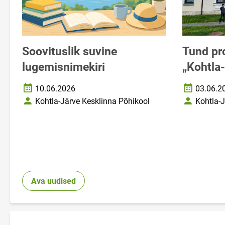
Soovituslik suvine
Tund pr
lugemisnimekiri
„Kohtla
10.06.2026
03.06.2
Loomise kuupäev
Loomise ku
Kohtla-Järve Kesklinna Põhikool
Kohtla-
Autor
Autor
Ava uudised