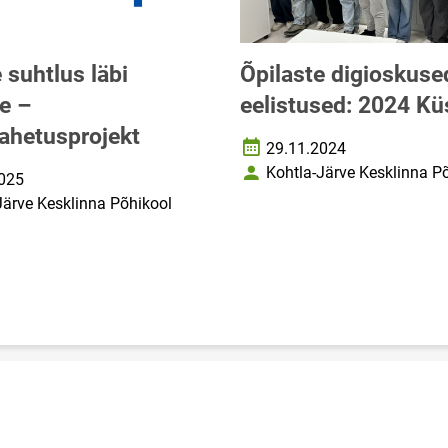
 suhtlus läbi
Õpilaste digioskuse
se –
eelistused: 2024 Kü
ahetusprojekt
29.11.2024
Loomise kuupäev
Kohtla-Järve Kesklinna P
025
Autor
uupäev
Järve Kesklinna Põhikool