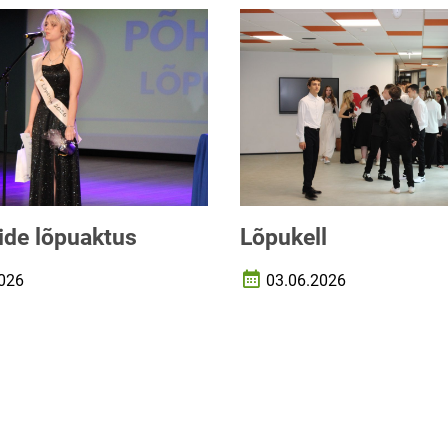
side lõpuaktus
Lõpukell
026
03.06.2026
uupäev
Loomise kuupäev