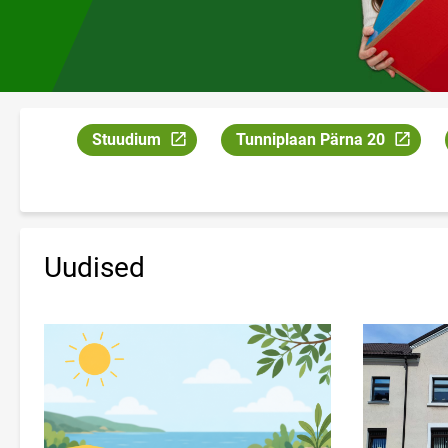
Stuudium
Tunniplaan Pärna 20
Link avaneb uuel leheküljel
Link avaneb uuel leheküljel
Uudised